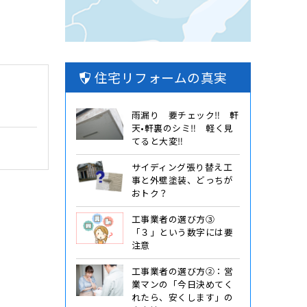
住宅リフォームの真実
雨漏り 要チェック‼️ 軒
天•軒裏のシミ‼️ 軽く見
てると大変‼️
サイディング張り替え工
事と外壁塗装、どっちが
おトク？
工事業者の選び方③
「３」という数字には要
注意
工事業者の選び方②：営
業マンの「今日決めてく
れたら、安くします」の