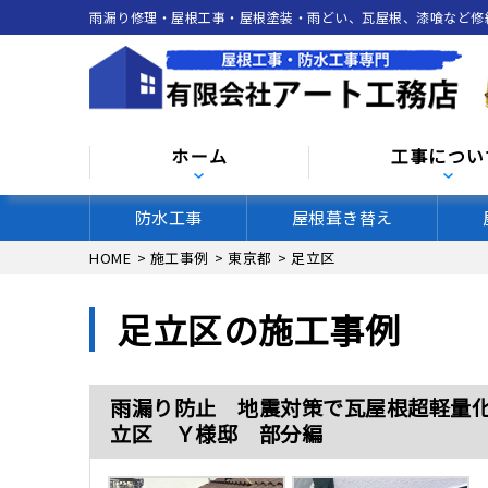
雨漏り修理・屋根工事・屋根塗装・雨どい、瓦屋根、漆喰など修
ホーム
工事につい
防水工事
屋根葺き替え
HOME
>
施工事例
>
東京都
>
足立区
足立区の施工事例
雨漏り防止 地震対策で瓦屋根超軽量
立区 Ｙ様邸 部分編