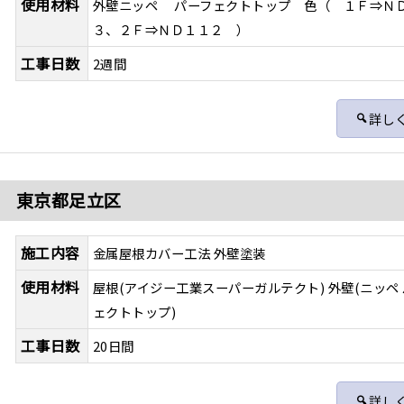
使用材料
外壁ニッペ パーフェクトトップ 色（ １Ｆ⇒Ｎ
３、２Ｆ⇒ＮＤ１１２ ）
工事日数
2週間
詳し
装 東京都足立区
施工内容
金属屋根カバー工法 外壁塗装
使用材料
屋根(アイジー工業スーパーガルテクト) 外壁(ニッペ
ェクトトップ)
工事日数
20日間
詳し