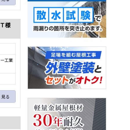
Ｔ様
ジー工業
く見る