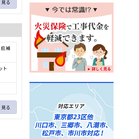
く見る
、庇補
ット
く見る