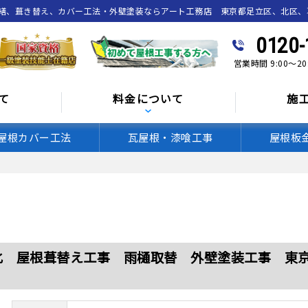
繕、葺き替え、カバー工法・外壁塗装ならアート工務店 東京都足立区、北区、
0120-
営業時間 9:00～2
て
料金について
施
屋根カバー工法
瓦屋根・漆喰工事
屋根板
化 屋根葺替え工事 雨樋取替 外壁塗装工事 東