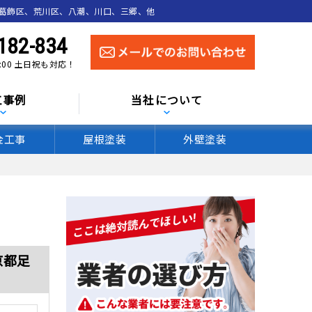
葛飾区、荒川区、八潮、川口、三郷、他
182-834
0:00 土日祝も対応！
工事例
当社について
金工事
屋根塗装
外壁塗装
京都足