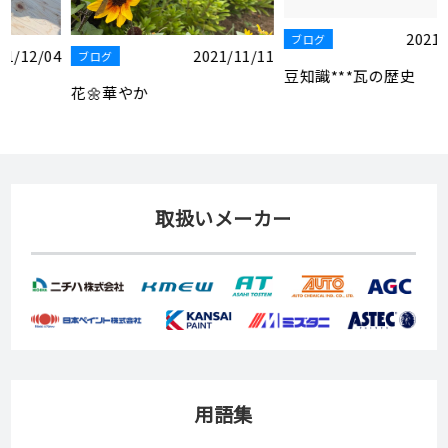
2021/12/28
ブログ
1
2021/12/18
ブログ
豆知識***瓦の歴史
地震・台風に強い家に！！①
足場工事
取扱いメーカー
用語集