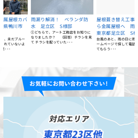
バ
雨漏り解消！ ベランダ防
屋根葺き替え工事 瓦屋根か
市
水 足立区 S様邸
ら金属屋根へ 雨漏り修理
①どちらで、アート工務店をお知りに
東京都足立区 S様
なりましたか？ （回答）チラシを見
台風のあと、雨の日に雨漏りして、ホ
て チラシを配っていた･･･
ームページで探して電話しました。 見
てもらう･･･