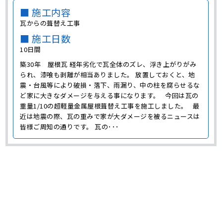
■ 施工内容
瓦からの葺替え工事
■ 施工日数
10日間
築30年 屋根瓦 経年劣化で瓦全体のズレ、浮き上がりがみ
られ、漆喰も剥離が相当ありました。 放置しておくと、地
震・台風等により破損・落下、雨漏り、中の柱を腐らせるな
ど家に大きなダメージを与える事になります。 今回は瓦の
重量1/10の超軽量金属屋根葺替え工事を施工しました。 最
近は地震の際、瓦の重みで家が大ダメージを被るニュースは
皆様ご周知の通りです。 瓦の･･･