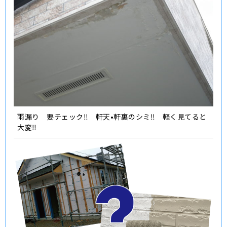
雨漏り 要チェック‼️ 軒天•軒裏のシミ‼️ 軽く見てると
大変‼️