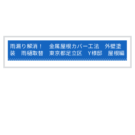
雨漏り解消！ 金属屋根カバー工法 外壁塗
装 雨樋取替 東京都足立区 Y様邸 屋根編