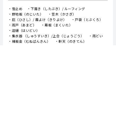
雪止め
下葺き（したぶき）/ ルーフィング
野地板（のじいた）
笠木（かさぎ）
庇（ひさし）/ 霧よけ（きりよけ）
戸袋（とぶくろ）
雨戸（あまど）
幕板（まくいた）
這樋（はいどい）
集水器 （しゅうすいき）/上合（じょうごう）
雨どい
棟板金（むねばんきん）
軒天（のきてん）
破風（はふ）
貫板（ぬきいた）
ケラバ
寄棟屋根（よせむねやね）
切妻屋根（きりづまやね）
大棟（おおむね）
隅棟（すみむね）/ 下り棟（くだりむね）
ドーマー
鼻隠し
軒樋（のきどい）
竪樋（たてどい）
パラペット
FRP防水
アスファルトシングル
スレート
コロニアル