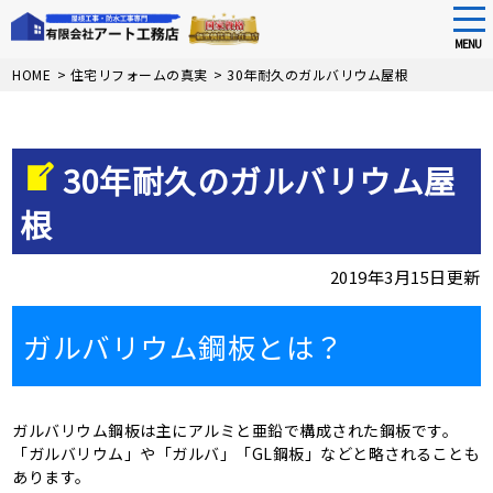
tog
nav
MENU
Skip
HOME
>
住宅リフォームの真実
>
30年耐久のガルバリウム屋根
to
main
content
30年耐久のガルバリウム屋
根
2019年3月15日更新
ガルバリウム鋼板とは？
ガルバリウム鋼板は主にアルミと亜鉛で構成された鋼板です。
「ガルバリウム」や「ガルバ」「GL鋼板」などと略されることも
あります。