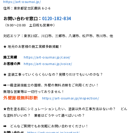
https://art-osumai.jp/
住所：東京都足立区鹿浜 6-2-6
お問い合わせ窓口：
0120-182-834
（9:00～20:00 土日祝も営業中）
対応エリア：東京23区、川口市、三郷市、八潮市、松戸市、市川市、他
★ 地元のお客様の施工実績多数掲載！
施工実績
https://art-osumai.jp/case/
お客様の声
https://art-osumai.jp/voice/
★ 塗装工事っていくらくらいなの？見積りだけでもいいのかな？
➡一級塗装技能士の屋根、外壁の無料点検をご利用ください！
無理な営業等は一切行っておりません！
外壁屋根無料診断
https://art-osumai.jp/inspection/
★色を塗る前にシミュレーションしたい、塗装以外の工事方法はないの？ どん
な塗料がいいの？ 業者はどうやって選べばいいの？
➡ どんなご質問でもお気軽にお問い合わせください！
お問い合わせ
https://art-osumai.jp/contact/