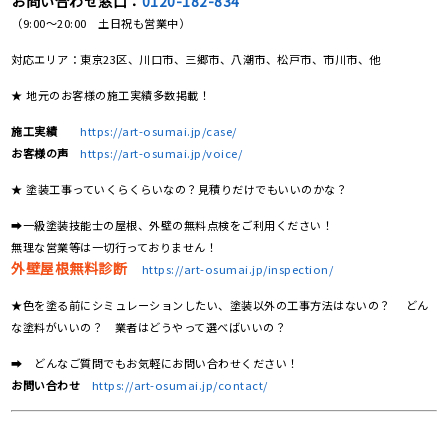
お問い合わせ窓口：
0120-182-834
（9:00～20:00 土日祝も営業中）
対応エリア：東京23区、川口市、三郷市、八潮市、松戸市、市川市、他
★ 地元のお客様の施工実績多数掲載！
施工実績
https://art-osumai.jp/case/
お客様の声
https://art-osumai.jp/voice/
★ 塗装工事っていくらくらいなの？見積りだけでもいいのかな？
➡一級塗装技能士の屋根、外壁の無料点検をご利用ください！
無理な営業等は一切行っておりません！
外壁屋根無料診断
https://art-osumai.jp/inspection/
★色を塗る前にシミュレーションしたい、塗装以外の工事方法はないの？ どん
な塗料がいいの？ 業者はどうやって選べばいいの？
➡ どんなご質問でもお気軽にお問い合わせください！
お問い合わせ
https://art-osumai.jp/contact/