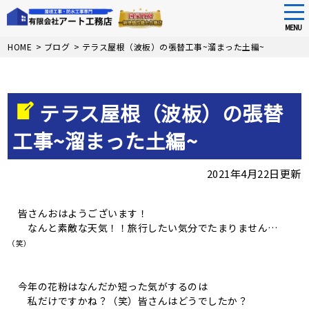
tog
nav
MENU
Skip
HOME
>
ブログ
>
テラス屋根（波板）の張替工事~溜まった土編~
to
main
content
テラス屋根（波板）の張替
工事~溜まった土編~
2021年4月22日更新
皆さんおはようございます！
なんと素敵な天気！！旅行したい気分でたまりません…
（笑）
今年の花粉はなんだか短った気がするのは
私だけですかね？（笑）皆さんはどうでしたか？