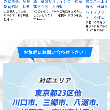
京
根カバー工法 ベランダFRP
ー工法工事 千葉県鴨川市
防水 外壁塗装ラジカル制御
T様邸
に
ハイブリッド 東京都足立
市内を車で走っていると、未だブルー
見
シートで覆われて修理されていないよ
区 Ｋ様邸
うな屋根もあります。 思･･･
以前から雨漏りがあり、知り合いの業
者さんに見てもらい、天井に点検口を
作って見てもらったり、い･･･