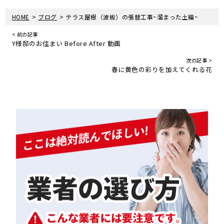
>
>
HOME
ブログ
テラス屋根（波板）の張替工事~溜まった土編~
< 前の記事
Y様邸のお住まい Before After 動画
次の記事 >
春に黄色の彩りを加えてくれる花