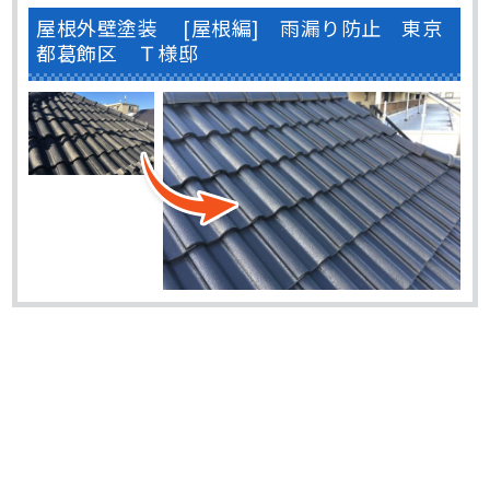
屋根外壁塗装 [屋根編] 雨漏り防止 東京
都葛飾区 Ｔ様邸