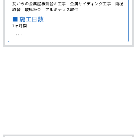
瓦からの金属屋根葺替え工事 金属サイディング工事 雨樋
取替 破風板金 アルミテラス取付
■ 施工日数
1ヶ月間
･･･