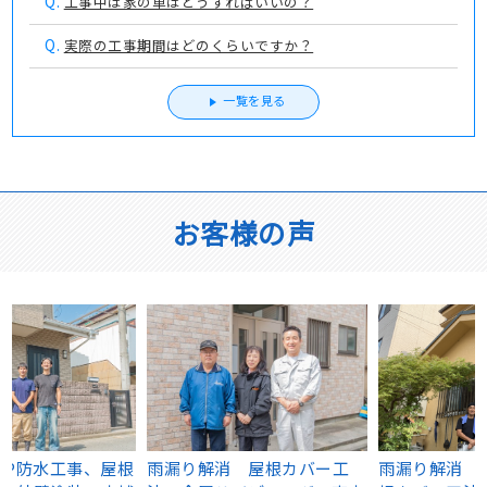
Q.
工事中は家の車はどうすればいいの？
Q.
実際の工事期間はどのくらいですか？
一覧を見る
お客様の声
雨漏り解消 遮熱・断熱 屋
雨漏り防止！ 金属屋根カバ