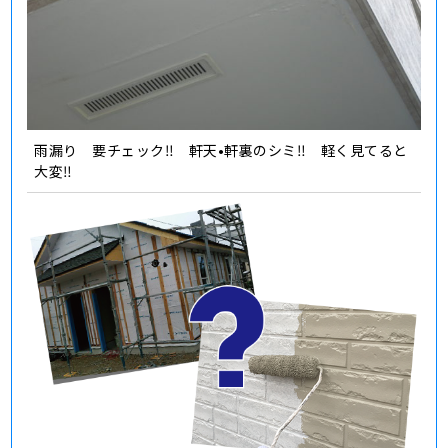
雨漏り 要チェック‼️ 軒天•軒裏のシミ‼️ 軽く見てると
大変‼️