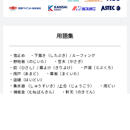
用語集
雪止め
下葺き（したぶき）/ ルーフィング
野地板（のじいた）
笠木（かさぎ）
庇（ひさし）/ 霧よけ（きりよけ）
戸袋（とぶくろ）
雨戸（あまど）
幕板（まくいた）
這樋（はいどい）
集水器 （しゅうすいき）/上合（じょうごう）
雨どい
棟板金（むねばんきん）
軒天（のきてん）
破風（はふ）
貫板（ぬきいた）
ケラバ
寄棟屋根（よせむねやね）
切妻屋根（きりづまやね）
大棟（おおむね）
隅棟（すみむね）/ 下り棟（くだりむね）
ドーマー
鼻隠し
軒樋（のきどい）
竪樋（たてどい）
パラペット
FRP防水
アスファルトシングル