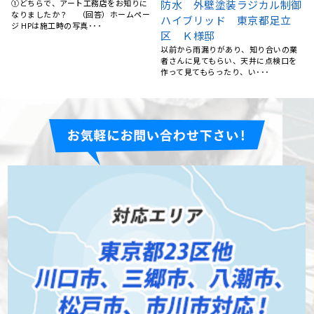
御
替・ベランダ取替工事 東京
M様邸
都足立区 I様邸
①どちらで、アート工務店をお知りに
なりましたか？ （回答）知人紹介
①どちらで、アート工務店をお知りに
実家の母から･･･
なりましたか？ （回答）他
2年前に屋根工事（･･･