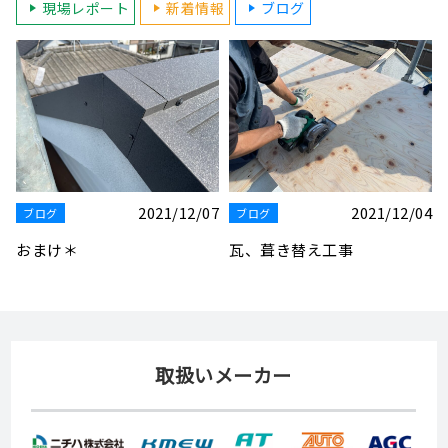
現場レポート
新着情報
ブログ
7
2021/12/04
2021/11/11
ブログ
ブログ
瓦、葺き替え工事
花🌼華やか
取扱いメーカー