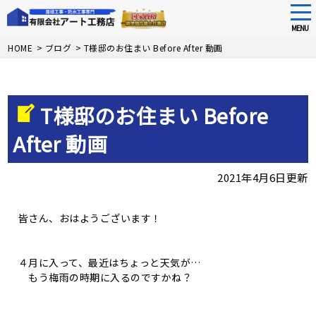
tog
nav
MENU
Skip
HOME
>
ブログ
>
T様邸のお住まい Before After 動画
to
main
content
T様邸のお住まい Before
After 動画
2021年4月6日更新
皆さん、おはようございます！
４月に入って、最近はちょっと天気が…
もう梅雨の時期に入るのですかね？