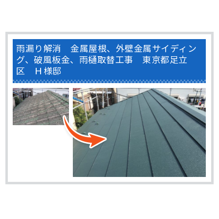
雨漏り解消 金属屋根、外壁金属サイディン
グ、破風板金、雨樋取替工事 東京都足立
区 Ｈ様邸