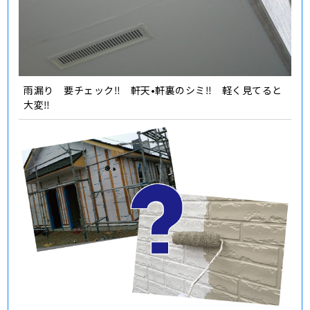
雨漏り 要チェック‼️ 軒天•軒裏のシミ‼️ 軽く見てると
大変‼️