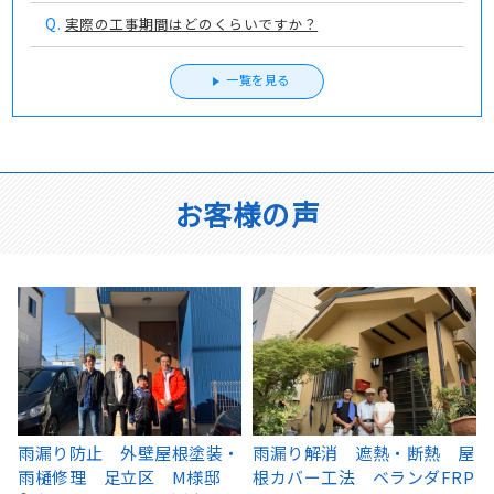
Q.
実際の工事期間はどのくらいですか？
一覧を見る
お客様の声
屋
雨漏り解消！ 金属屋根カバ
雨漏り解消！ 雨もり検査
P
ー工法・外壁塗装・雨樋取
外壁塗装 埼玉県北葛飾郡