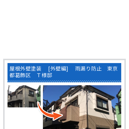
屋根外壁塗装 [外壁編] 雨漏り防止 東京
都葛飾区 Ｔ様邸