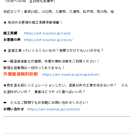
（9:00～20:00 土日祝も営業中）
対応エリア：東京23区、川口市、三郷市、八潮市、松戸市、市川市、他
★ 地元のお客様の施工実績多数掲載！
施工実績
https://art-osumai.jp/case/
お客様の声
https://art-osumai.jp/voice/
★ 塗装工事っていくらくらいなの？見積りだけでもいいのかな？
➡一級塗装技能士の屋根、外壁の無料点検をご利用ください！
無理な営業等は一切行っておりません！
外壁屋根無料診断
https://art-osumai.jp/inspection/
★色を塗る前にシミュレーションしたい、塗装以外の工事方法はないの？ どん
な塗料がいいの？ 業者はどうやって選べばいいの？
➡ どんなご質問でもお気軽にお問い合わせください！
お問い合わせ
https://art-osumai.jp/contact/