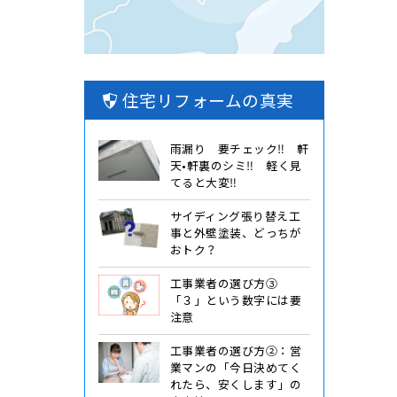
住宅リフォームの真実
雨漏り 要チェック‼️ 軒
天•軒裏のシミ‼️ 軽く見
てると大変‼️
サイディング張り替え工
事と外壁塗装、どっちが
おトク？
工事業者の選び方③
「３」という数字には要
注意
工事業者の選び方②：営
業マンの「今日決めてく
れたら、安くします」の