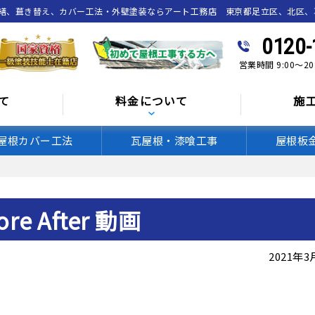
繕、葺き替え、カバー工法・外壁塗装ならアート工務店 東京都足立区、北区、
0120-
営業時間 9:00～2
て
料金について
施
屋根カバー工法
瓦屋根・漆喰工事
屋根板
e After 動画
2021年