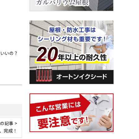
ばいいの？
の記事 >
、完成！