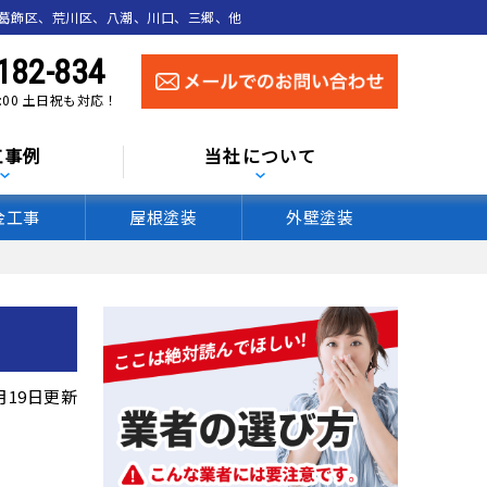
葛飾区、荒川区、八潮、川口、三郷、他
182-834
0:00 土日祝も対応！
工事例
当社について
金工事
屋根塗装
外壁塗装
3月19日更新