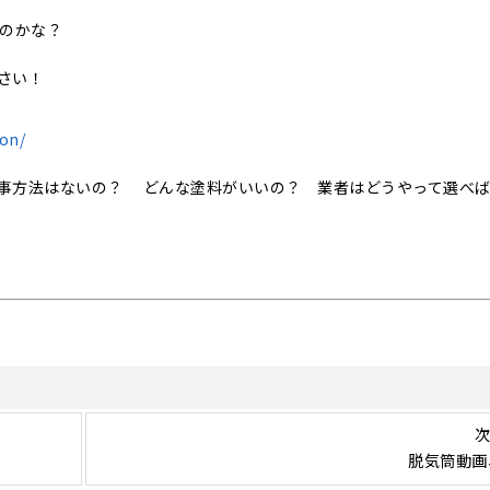
いのかな？
さい！
ion/
事方法はないの？ どんな塗料がいいの？ 業者はどうやって選べ
次
脱気筒動画